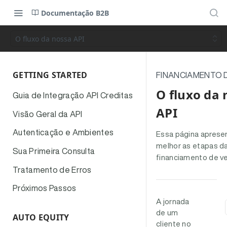
Documentação B2B
O fluxo da nossa API
GETTING STARTED
FINANCIAMENTO 
O fluxo da 
Guia de Integração API Creditas
API
Visão Geral da API
Autenticação e Ambientes
Essa página aprese
melhor as etapas d
Sua Primeira Consulta
financiamento de ve
Tratamento de Erros
Próximos Passos
A jornada
de um
AUTO EQUITY
cliente no