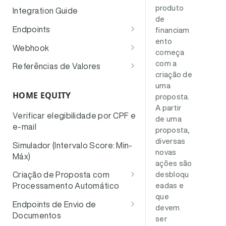
produto
Integration Guide
de
Endpoints
financiam
ento
Principais Endpoints
Webhook
começa
Consultar Elegibilidade e Pré-
Demais Endpoints
Eventos e Jornada da
com a
Referências de Valores
Aprovação
Proposta
criação de
Simulador de Fluxo: Avanço
Endpoints de Envio de
Lista de Motivos de
uma
Simulação Quente (Assertiva)
de Etapas
Documentos
Verificação de Autenticidade
Empréstimo
HOME EQUITY
proposta.
Simulação Fria
Obter Link de Vistoria
Enviar Documentos
A partir
Boas Práticas Recomendadas
OwnerKinshipDegree
Verificar elegibilidade por CPF e
de uma
Criar Proposta
Consultar Condições de
Consultar Detalhes (Link) do
e-mail
Motivos de Recusa
Informações profissionais
proposta,
Crédito
Documento
diversas
Auto Serviço B2B2C
Simulador (Intervalo Score: Min-
Status Simulação Assertiva
novas
Consultar Condições do
Listar Documentos
Máx)
ações são
Pagamento
desbloqu
Criação de Proposta com
eadas e
Processamento Automático
que
Relação de motivos de
Endpoints de Envio de
devem
empréstimo
Documentos
ser