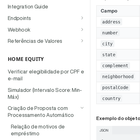
Integration Guide
Campo
Endpoints
address
Principais Endpoints
Webhook
number
Consultar Elegibilidade e Pré-
Demais Endpoints
Eventos e Jornada da
Referências de Valores
Aprovação
city
Proposta
Simulador de Fluxo: Avanço
Endpoints de Envio de
Lista de Motivos de
Simulação Quente (Assertiva)
de Etapas
state
Documentos
Verificação de Autenticidade
Empréstimo
HOME EQUITY
complement
Simulação Fria
Obter Link de Vistoria
Enviar Documentos
Boas Práticas Recomendadas
OwnerKinshipDegree
Verificar elegibilidade por CPF e
neighborhood
Criar Proposta
Consultar Condições de
Consultar Detalhes (Link) do
e-mail
Motivos de Recusa
Informações profissionais
Crédito
Documento
postalCode
Auto Serviço B2B2C
Simulador (Intervalo Score: Min-
Status Simulação Assertiva
Consultar Condições do
Listar Documentos
Máx)
country
Pagamento
Criação de Proposta com
Processamento Automático
Exemplo do objet
Relação de motivos de
JSON
empréstimo