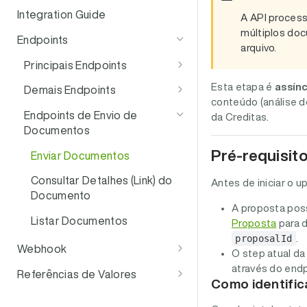
Integration Guide
A API proces
múltiplos do
Endpoints
arquivo.
Principais Endpoints
Consultar Elegibilidade e Pré-
Esta etapa é
assín
Demais Endpoints
Aprovação
conteúdo (análise 
Simulador de Fluxo: Avanço
Endpoints de Envio de
da Creditas.
Simulação Quente (Assertiva)
de Etapas
Documentos
Simulação Fria
Obter Link de Vistoria
Pré-requisit
Enviar Documentos
Criar Proposta
Consultar Condições de
Consultar Detalhes (Link) do
Antes de iniciar o u
Crédito
Documento
Auto Serviço B2B2C
A proposta pos
Consultar Condições do
Listar Documentos
Proposta
para d
Pagamento
proposalId
.
Webhook
O step atual d
Eventos e Jornada da
através do end
Referências de Valores
Como identific
Proposta
Lista de Motivos de