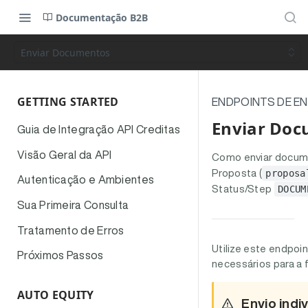
Documentação B2B
Enviar Documentos
GETTING STARTED
ENDPOINTS DE E
Enviar Do
Guia de Integração API Creditas
Visão Geral da API
Como enviar docum
Proposta (
proposa
Autenticação e Ambientes
Status/Step
DOCUM
Sua Primeira Consulta
Tratamento de Erros
Utilize este endpo
Próximos Passos
necessários para a 
AUTO EQUITY
Envio indi